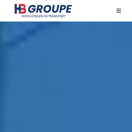
Uw zorgeloze
verhuis
in
Antwerpen. Wij tillen
zwaarder
, zodat u dat
niet hoeft.