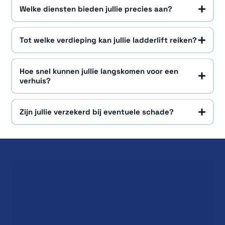
Welke diensten bieden jullie precies aan?
ladderliftservice
Tot welke verdieping kan jullie ladderlift reiken?
volledige verhuisservices
internationale verhuizingen
10e verdieping
Hoe snel kunnen jullie langskomen voor een
verhuis?
Zijn jullie verzekerd bij eventuele schade?
binnen 24 tot 48 uur
volledig gedekt door een uitgebreide schadeverzekering